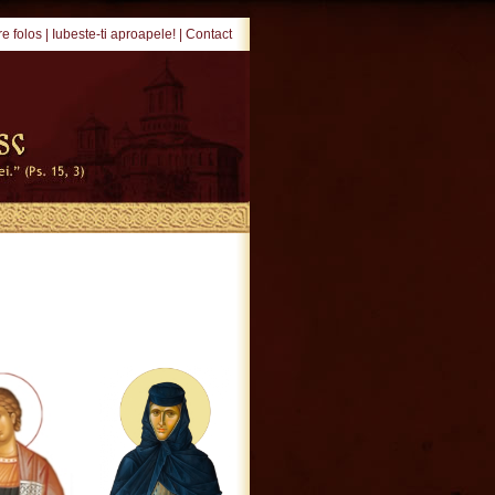
e folos
|
Iubeste-ti aproapele!
|
Contact