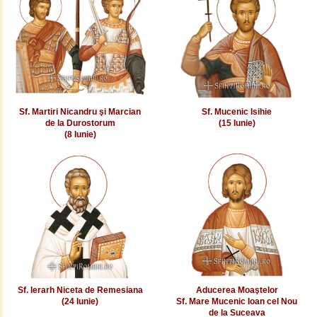
Sf. Martiri Nicandru şi Marcian
Sf. Mucenic Isihie
de la Durostorum
(15 Iunie)
(8 Iunie)
Sf. Ierarh Niceta de Remesiana
Aducerea Moaştelor
(24 Iunie)
Sf. Mare Mucenic Ioan cel Nou
de la Suceava