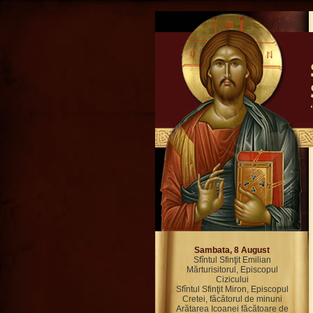
Sambata, 8 August
Sfîntul Sfinţit Emilian
Mărturisitorul, Episcopul
Cizicului
Sfîntul Sfinţit Miron, Episcopul
Cretei, făcătorul de minuni
Arătarea Icoanei făcătoare de