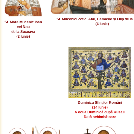
Sf. Mucenici Zotic, Atal, Camasie şi Filip de la 
Sf. Mare Mucenic Ioan
(4 Iunie)
cel Nou
de la Suceava
(2 Iunie)
Duminica Sfinţilor Români
(14 Iunie)
A doua Duminică după Rusalii
Dată schimbătoare