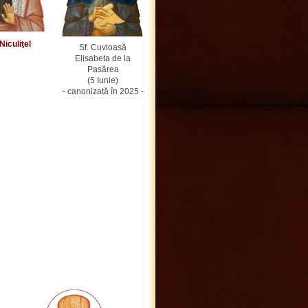
Niculiţel
Sf. Cuvioasă
Elisabeta de la
Pasărea
(5 Iunie)
- canonizată în 2025 -