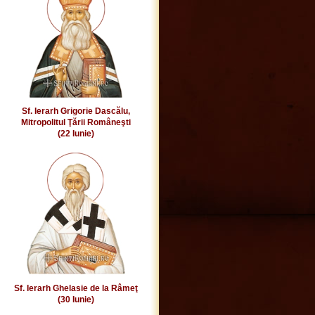
Sf. Ierarh Grigorie Dascălu,
Mitropolitul Ţării Româneşti
(22 Iunie)
Sf. Ierarh Ghelasie de la Râmeţ
(30 Iunie)