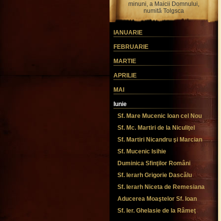
minuni, a Maicii Domnului,
numită Tolgsca
IANUARIE
FEBRUARIE
MARTIE
APRILIE
MAI
Iunie
Sf. Mare Mucenic Ioan cel Nou
Sf. Mc. Martiri de la Niculiţel
Sf. Martiri Nicandru şi Marcian
Sf. Mucenic Isihie
Duminica Sfinţilor Români
Sf. Ierarh Grigorie Dascălu
Sf. Ierarh Niceta de Remesiana
Aducerea Moaştelor Sf. Ioan
Sf. Ier. Ghelasie de la Râmeţ