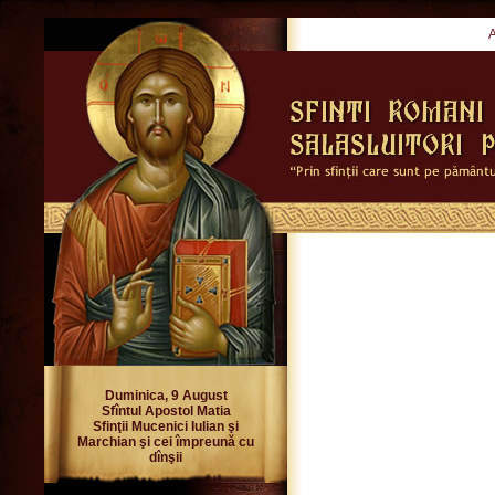
Duminica, 9 August
Sfîntul Apostol Matia
Sfinţii Mucenici Iulian şi
Marchian şi cei împreună cu
dînşii