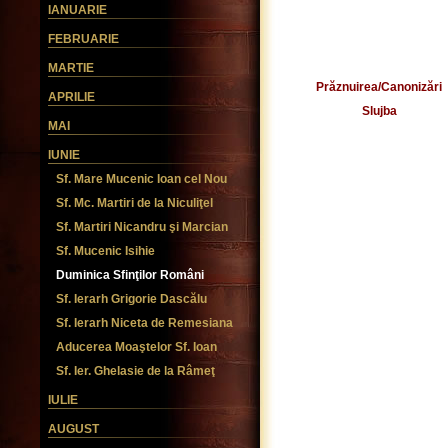
IANUARIE
FEBRUARIE
MARTIE
Prăznuirea/Canonizări
APRILIE
Slujba
MAI
IUNIE
Sf. Mare Mucenic Ioan cel Nou
Sf. Mc. Martiri de la Niculiţel
Sf. Martiri Nicandru şi Marcian
Sf. Mucenic Isihie
Duminica Sfinţilor Români
Sf. Ierarh Grigorie Dascălu
Sf. Ierarh Niceta de Remesiana
Aducerea Moaştelor Sf. Ioan
Sf. Ier. Ghelasie de la Râmeţ
IULIE
AUGUST