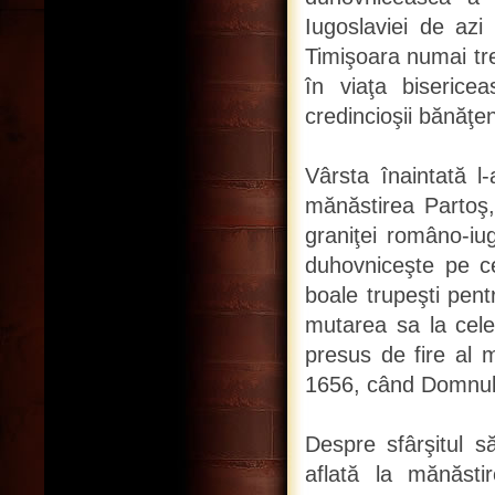
Iugoslaviei de azi
Timişoara numai tre
în viaţa bisericea
credincioşii bănăţen
Vârsta înaintată l
mănăstirea Partoş, 
graniţei româno-iu
duhovniceşte pe ce
boale trupeşti pent
mutarea sa la cele
presus de fire al m
1656, când Domnul l
Despre sfârşitul s
aflată la mănăsti