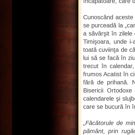
încăpătoare, care d
Cunoscând aceste lu
se purceadă la „cano
a săvârşit în zilel
Timişoara, unde i-a
toată cuviinţa de că
lui să se facă în z
trecut în calendar
frumos Acatist în ci
fără de prihană. 
Bisericii Ortodox
calendarele şi slujb
care se bucură în în
„Făcătorule de minu
pământ, prin rugăci