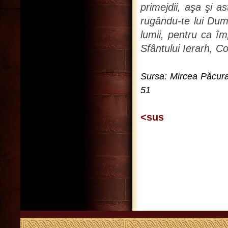
primejdii, aşa şi as
rugându-te lui Dum
lumii, pentru ca îm
Sfântului Ierarh, C
Sursa: Mircea Păcurari
51
<sus