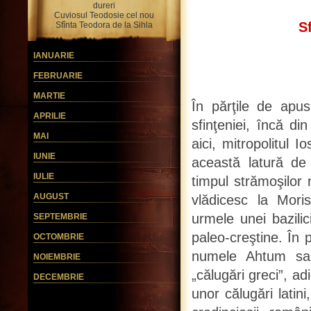
dureri
Cuviosul Teodosie cel nou
Sf
Sfînta Teodora de la Sihla
IANUARIE
FEBRUARIE
MARTIE
În părţile de apu
APRILIE
sfinţeniei, încă di
MAI
aici, mitropolitul I
IUNIE
această latură de
IULIE
timpul strămoşilor
AUGUST
vlădicesc la Mori
urmele unei bazili
SEPTEMBRIE
paleo-creştine. În p
OCTOMBRIE
numele Ahtum sau
NOIEMBRIE
„călugări greci”, a
DECEMBRIE
unor călugări latini