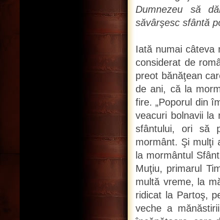
Dumnezeu să dăru
săvârşesc sfântă p
Iată numai câteva m
considerat de româ
preot bănăţean care
de ani, că la morm
fire. „Poporul din î
veacuri bolnavii l
sfântului, ori să
mormânt. Şi mulţi a
la mormântul Sfântul
Muţiu, primarul Ti
multă vreme, la mă
ridicat la Partoş, p
veche a mănăstirii