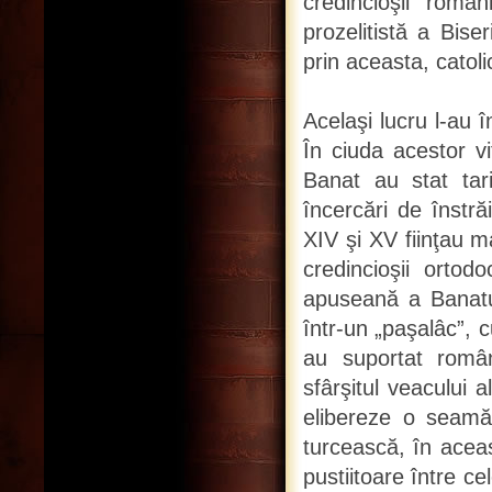
credincioşii româ
prozelitistă a Biser
prin aceasta, catoli
Acelaşi lucru l-au î
În ciuda acestor vit
Banat au stat tari
încercări de înstr
XIV şi XV fiinţau ma
credincioşii ortod
apuseană a Banatul
într-un „paşalâc”, 
au suportat român
sfârşitul veacului 
elibereze o seamă 
turcească, în aceas
pustiitoare între ce