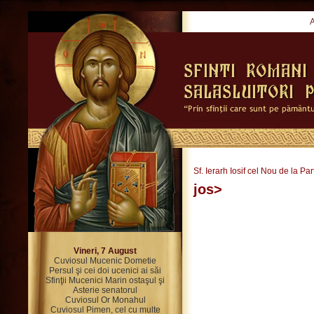
Sf. Ierarh Iosif cel Nou de la Par
jos>
Vineri, 7 August
Cuviosul Mucenic Dometie
Persul şi cei doi ucenici ai săi
Sfinţii Mucenici Marin ostaşul şi
Asterie senatorul
Cuviosul Or Monahul
Cuviosul Pimen, cel cu multe