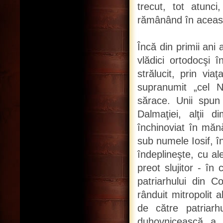
trecut, tot atunci
rămânând în aceast
Încă din primii ani
vlădici ortodocşi 
strălucit, prin via
supranumit „cel N
sărace. Unii spun 
Dalmaţiei, alţii 
închinoviat în mănă
sub numele Iosif, în
îndeplineşte, cu al
preot slujitor - în
patriarhului din C
rânduit mitropolit 
de către patriarh
duhovnicească a cr