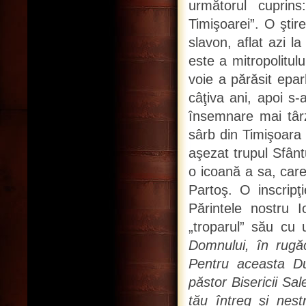
următorul cuprins:
Timişoarei”. O şti
slavon, aflat azi l
este a mitropolitulu
voie a părăsit epar
câţiva ani, apoi s-
însemnare mai târz
sârb din Timişoara 
aşezat trupul Sfânt
o icoană a sa, car
Partoş. O inscripţ
Părintele nostru 
„troparul” său cu 
Domnului, în rugăci
Pentru aceasta D
păstor Bisericii Sa
tău întreg şi nestr