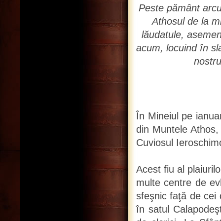
Peste pământ arcui
Athosul de la m
lăudatule, asemene
acum, locuind în s
nostru
În Mineiul pe ianuar
din Muntele Athos, 
Cuviosul Ieroschimo
Acest fiu al plaiuri
multe centre de evl
sfeşnic faţă de cei
în satul Calapodeşt