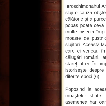
Ieroschimonahul An
sluji o cauză obşte
călătorie şi a purce
popas poate ceva m
multe biserici împ
moaşte de pustnic
slujitori. Această l
care ei veneau în 
călugări români, ia
stareţ al ei. În ti
istoriseşte despre
diferite epoci (6).
Poposind la aceas
moaştelor sfinte
asemenea har oamen