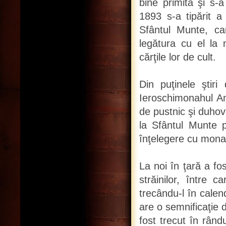
bine primită şi s-
1893 s-a tipărit a
Sfântul Munte, ca
legătura cu el la 
cărţile lor de cult.
Din puţinele şti
Ieroschimonahul An
de pustnic şi duhov
la Sfântul Munte 
înţelegere cu monahii
La noi în ţară a fo
străinilor, între c
trecându-l în cale
are o semnificaţie 
fost trecut în rând