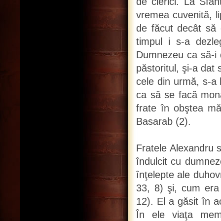
de clerici. La Sfâ
vremea cuvenită, li
de făcut decât să d
timpul i s-a dezle
Dumnezeu ca să-i d
păstoritul, şi-a dat
cele din urmă, s-a
ca să se facă mona
frate în obştea măn
Basarab (2).
Fratele Alexandru s-
îndulcit cu dumneze
înţelepte ale duhov
33, 8) şi, cum era 
12). El a găsit în a
În ele viaţa memb