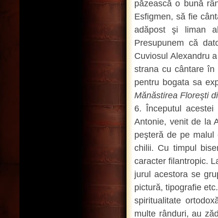
păzească o bună rând
Esfigmen, să fie cânt
adăpost şi liman a
Presupunem că datori
Cuviosul Alexandru a 
strana cu cântare în
pentru bogata sa exp
Mănăstirea Floreşti d
6. Începutul acestei
Antonie, venit de la
peşteră de pe malul d
chilii. Cu timpul bis
caracter filantropic. L
jurul acestora se gru
pictură, tipografie et
spiritualitate ortod
multe rânduri, au zădă