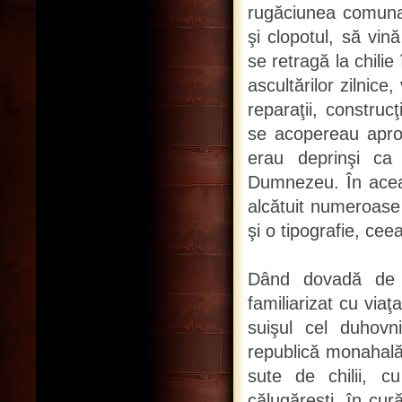
rugăciunea comuna,
şi clopotul, să vin
se retragă la chilie
ascultărilor zilnice
reparaţii, construcţ
se acopereau aproap
erau deprinşi ca
Dumnezeu. În aceas
alcătuit numeroase 
şi o tipografie, ceea
Dând dovadă de a
familiarizat cu viaţ
suişul cel duhovn
republică monahală 
sute de chilii, cu
călugăreşti, în cur