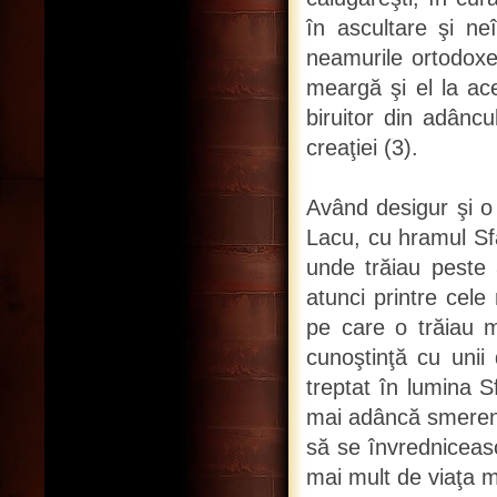
în ascultare şi ne
neamurile ortodoxe:
meargă şi el la ac
biruitor din adânc
creaţiei (3).
Având desigur şi o 
Lacu, cu hramul Sfâ
unde trăiau peste 
atunci printre cele
pe care o trăiau m
cunoştinţă cu unii 
treptat în lumina S
mai adâncă smerenie.
să se învredniceasc
mai mult de viaţa 