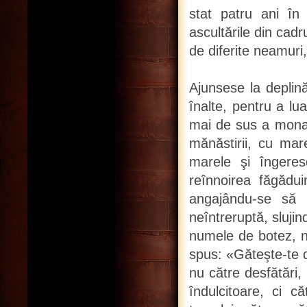
stat patru ani în
ascultările din cadr
de diferite neamuri,
Ajunsese la deplină
înalte, pentru a lu
mai de sus a monah
mănăstirii, cu mar
marele şi îngeres
reînnoirea făgădui
angajându-se să 
neîntreruptă, slujind
numele de botez, nu
spus: «Găteşte-te d
nu către desfătări,
îndulcitoare, ci c