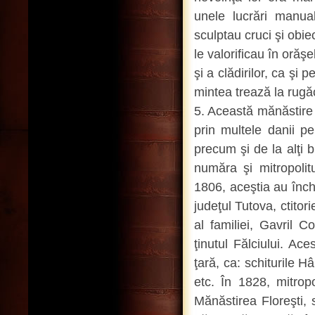
unele lucrări manua
sculptau cruci şi obiec
le valorificau în orăşe
şi a clădirilor, ca şi
mintea trează la rugăc
5. Această mănăstire
prin multele danii p
precum şi de la alţi b
număra şi mitropolit
1806, aceştia au înch
judeţul Tutova, ctitor
al familiei, Gavril C
ţinutul Fălciului. A
ţară, ca: schiturile H
etc. În 1828, mitrop
Mănăstirea Floreşti,