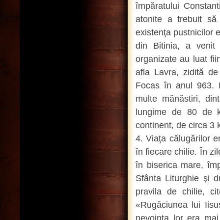
împăratului Constant
atonite a trebuit să 
existenţa pustnicilor
din Bitinia, a venit
organizate au luat fi
afla Lavra, zidită de
Focas în anul 963. D
multe mănăstiri, din
lungime de 80 de km
continent, de circa 3 
4. Viaţa călugărilor e
în fiecare chilie. În z
în biserica mare, împ
Sfânta Liturghie şi d
pravila de chilie, c
«Rugăciunea lui Iisu
nevoinţa lor era mai