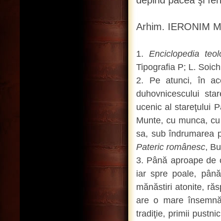
depind pacea şi feri
Arhim. IERONIM
1.
Enciclopedia teol
Tipografia P; L. Soichi
2. Pe atunci, în ac
duhovnicescului st
ucenic al stareţului 
Munte, cu munca, cu sl
sa, sub îndrumarea pă
Pateric românesc
, Bu
3. Până aproape de c
iar spre poale, până 
mănăstiri atonite, ră
are o mare însemnăt
tradiţie, primii pustn