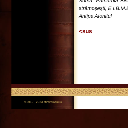
Sursa: Patriarhia Bis
strămoşeşti, E.I.B.M
Antipa Atonitul
<sus
© 2010 - 2023 sfintiromani.ro