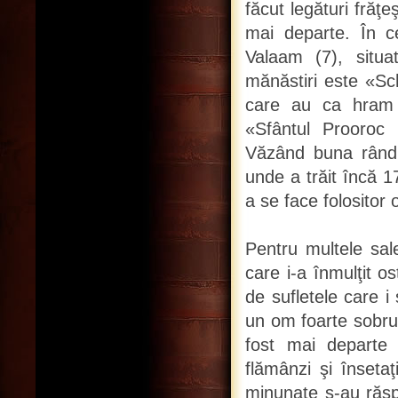
făcut legături frăţe
mai departe. În c
Valaam (7), situ
mănăstiri este «Sch
care au ca hram 
«Sfântul Prooroc 
Văzând buna rândui
unde a trăit încă 1
a se face folositor o
Pentru multele sale
care i-a înmulţit 
de sufletele care i
un om foarte sobru.
fost mai departe 
flămânzi şi înseta
minunate s-au răspâ