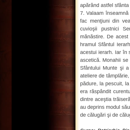
apărând astfel sfânta
7. Valaam înseamnă «
fac menţiuni din vea
cuvioşii pustnici 
mănăstire. De acest 
hramul Sfântul Ierar
acestui ierarh. Iar în
ascetică. Monahii se
Sfântului Munte şi a 
ateliere de tâmplărie, 
pădure, la pescuit, la
era răspândit curentu
dintre aceştia trăise
au deprins modul său 
de călugări şi de călu