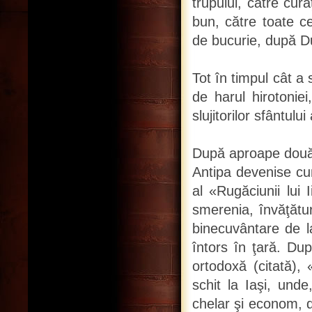
trupului, către cură
bun, către toate ce
de bucurie, după 
Tot în timpul cât a
de harul hirotoniei
slujitorilor sfântului 
După aproape două d
Antipa devenise cun
al «Rugăciunii lui 
smerenia, învăţătu
binecuvântare de la
întors în ţară. Du
ortodoxă (citată),
schit la Iaşi, unde
chelar şi econom, d