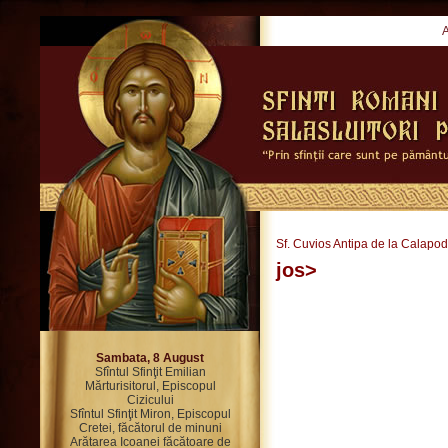
Sf. Cuvios Antipa de la Calapod
jos>
Sambata, 8 August
Sfîntul Sfinţit Emilian
Mărturisitorul, Episcopul
Cizicului
Sfîntul Sfinţit Miron, Episcopul
Cretei, făcătorul de minuni
Arătarea Icoanei făcătoare de