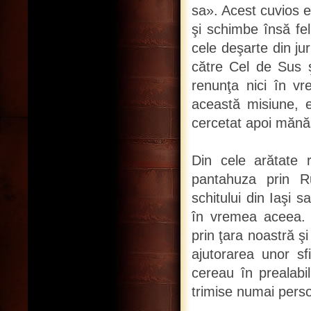
sa». Acest cuvios e
şi schimbe însă fe
cele deşarte din ju
către Cel de Sus ş
renunţa nici în vre
această misiune, e
cercetat apoi mănă
Din cele arătate 
pantahuza prin R
schitului din Iaşi s
în vremea aceea. 
prin ţara noastră ş
ajutorarea unor sf
cereau în prealabil
trimise numai perso