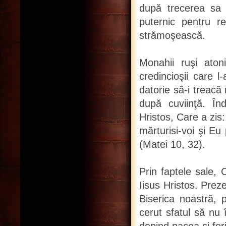
după trecerea sa 
puternic pentru re
strămoşească.
Monahii ruşi ato
credincioşii care 
datorie să-i treacă
după cuviinţă. În
Hristos, Care a zis
mărturisi-voi şi Eu
(Matei 10, 32).
Prin faptele sale, 
Iisus Hristos. Preze
Biserica noastră, 
cerut sfatul să nu