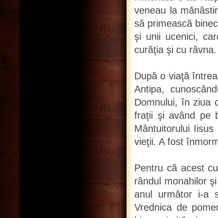
veneau la mănăsti
să primească binecu
şi unii ucenici, c
curăţia şi cu râvna.
După o viaţă întrea
Antipa, cunoscându-
Domnului, în ziua c
fraţii şi având pe 
Mântuitorului Iisus 
vieţii. A fost înmor
Pentru că acest cuv
rândul monahilor şi
anul următor i-a sc
Vrednica de pomeni