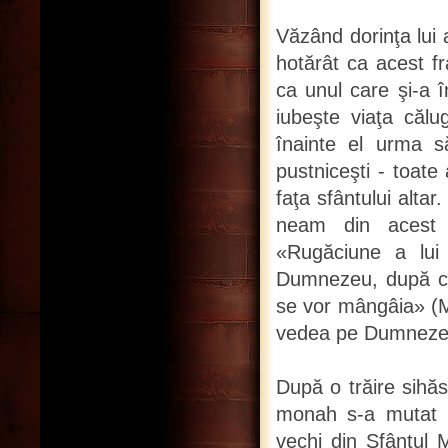
Văzând dorinţa lui
hotărât ca acest f
ca unul care şi-a î
iubeşte viaţa căl
înainte el urma s
pustniceşti - toate
faţa sfântului altar
neam din acest s
«Rugăciune a lui 
Dumnezeu, după cuv
se vor mângâia» (Mat
vedea pe Dumnezeu
După o trăire sihăs
monah s-a mutat l
vechi din Sfântul 