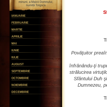
minuni, a Maicii Domnului,
numită Tolgsca
S
IANUARIE
FEBRUARIE
MARTIE
APRILIE
T
MAI
IUNIE
Povăţuitor preaîn
IULIE
AUGUST
înfrânându-ţi trup
SEPTEMBRIE
strălucirea virtuţi
Sfântului Duh şi 
OCTOMBRIE
Dumnezeu, pe
NOIEMBRIE
DECEMBRIE
T