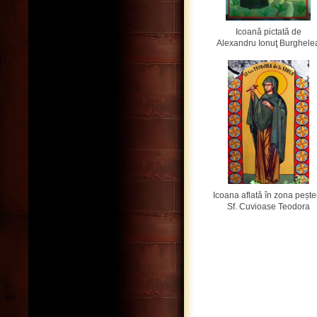
Icoană pictată de
Alexandru Ionuţ Burghele
Icoana aflată în zona peșter
Sf. Cuvioase Teodora