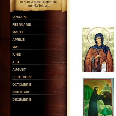
minuni, a Maicii Domnului,
numită Tolgsca
IANUARIE
FEBRUARIE
MARTIE
APRILIE
MAI
IUNIE
IULIE
AUGUST
SEPTEMBRIE
OCTOMBRIE
NOIEMBRIE
DECEMBRIE