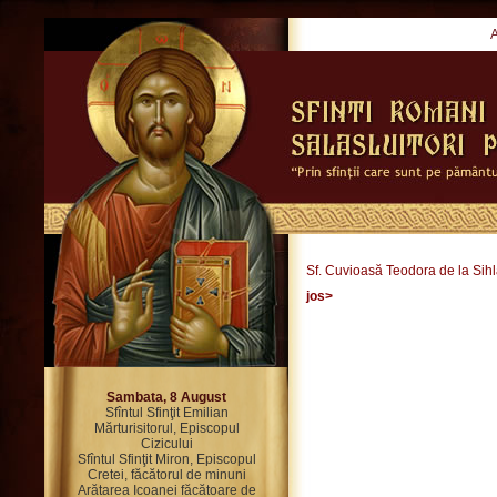
Sf. Cuvioasă Teodora de la Sih
jos>
Sambata, 8 August
Sfîntul Sfinţit Emilian
Mărturisitorul, Episcopul
Cizicului
Sfîntul Sfinţit Miron, Episcopul
Cretei, făcătorul de minuni
Arătarea Icoanei făcătoare de