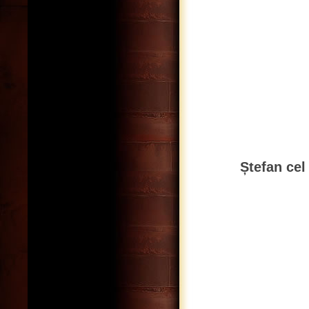
Ștefan cel