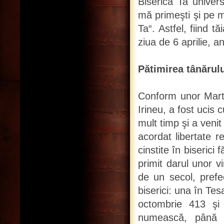
Biserica Ta univers
mă primeşti şi pe mi
Ta“. Astfel, fiind t
ziua de 6 aprilie, a
Pătimirea tânărulu
Conform unor Martir
Irineu, a fost ucis 
mult timp şi a veni
acordat libertate re
cinstite în biserici
primit darul unor v
de un secol, prefec
biserici: una în Tes
octombrie 413 şi
numească, până a