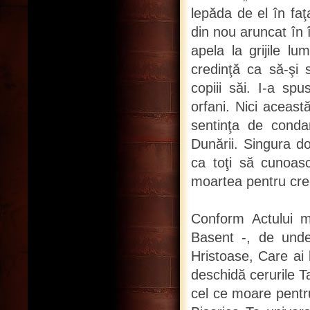
lepăda de el în faţ
din nou aruncat în 
apela la grijile lu
credinţă ca să-şi s
copiii săi. I-a sp
orfani. Nici aceast
sentinţa de conda
Dunării. Singura do
ca toţi să cunoasc
moartea pentru cre
Conform Actului ma
Basent -, de unde
Hristoase, Care ai 
deschidă cerurile Ta
cel ce moare pentr