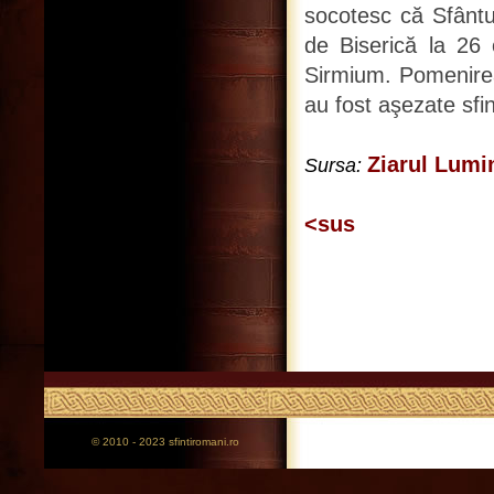
socotesc că Sfântu
de Biserică la 26 
Sirmium. Pomenirea 
au fost aşezate sfi
Ziarul Lumin
Sursa:
<sus
© 2010 - 2023 sfintiromani.ro