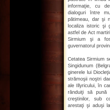
informaţie, cu det
dialoguri între mu
pătimeau, dar şi
localiza istoric şi
astfel de Act marti
Sirmium şi a fo
guvernatorul provinc
Cetatea Sirmium se
Singidunum (Belgra
ginerele lui Diocle
strămoşii noştri da
ale Illyricului, în 
rânduiţi să pună 
creştinilor, sub c
arestaţi şi aduşi 