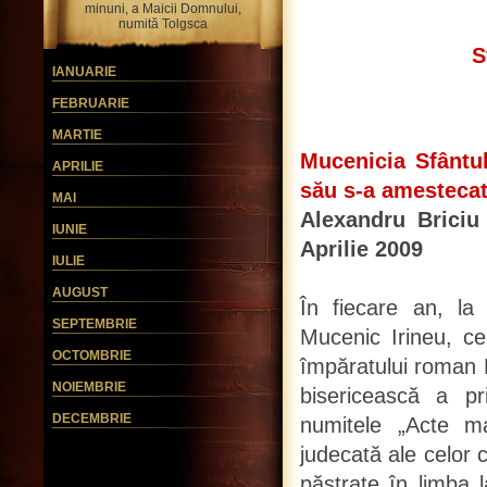
minuni, a Maicii Domnului,
numită Tolgsca
S
IANUARIE
FEBRUARIE
MARTIE
Mucenicia Sfântul
APRILIE
său s-a amestecat
MAI
Alexandru Briciu 
IUNIE
Aprilie 2009
IULIE
AUGUST
În fiecare an, la 
SEPTEMBRIE
Mucenic Irineu, ce
OCTOMBRIE
împăratului roman D
NOIEMBRIE
bisericească a p
DECEMBRIE
numitele „Acte m
judecată ale celor c
păstrate în limba 