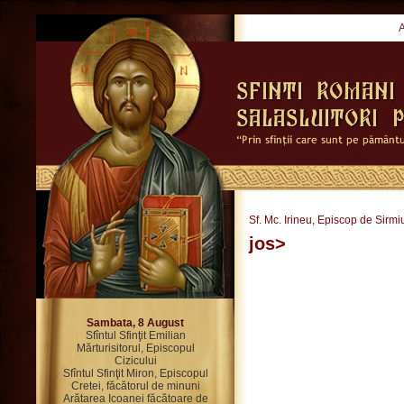
Sf. Mc. Irineu, Episcop de Sirm
jos>
Sambata, 8 August
Sfîntul Sfinţit Emilian
Mărturisitorul, Episcopul
Cizicului
Sfîntul Sfinţit Miron, Episcopul
Cretei, făcătorul de minuni
Arătarea Icoanei făcătoare de