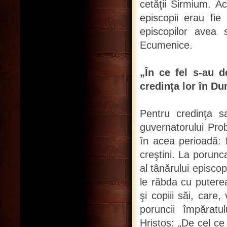
cetăţii Sirmium. Ac
episcopii erau fie 
episcopilor avea 
Ecumenice.
„În ce fel s-au d
credinţa lor în D
Pentru credinţa s
guvernatorului Pro
în acea perioadă: f
creştini. La porunca
al tânărului episco
le răbda cu puterea 
şi copiii săi, care
poruncii împăratu
Hristos: „De cel c