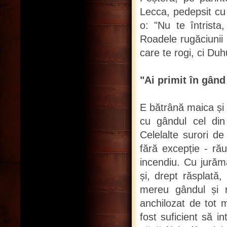
Lecca, pedepsit cu d
o: "Nu te întrist
Roadele rugăciunii l
care te rogi, ci Duh
"Ai primit în gând
E bătrână maica și 
cu gândul cel di
Celelalte surori de
fără excepție - ră
incendiu. Cu jurămâ
și, drept răsplată,
mereu gândul și r
anchilozat de tot m
fost suficient să i