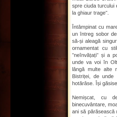
spre ciuda turcului
la ghiaur trage".
Întâmpinat cu mare 
un întreg sobor de
să-și aleagă singur
ornamentat cu stil
"neînvățați" și a 
unde va voi în Olt
lângă multe alte m
Bistriței, de unde
hotărâse. Își găsise,
Nemișcat, cu de
binecuvântare, moa
ani să părăsească mă