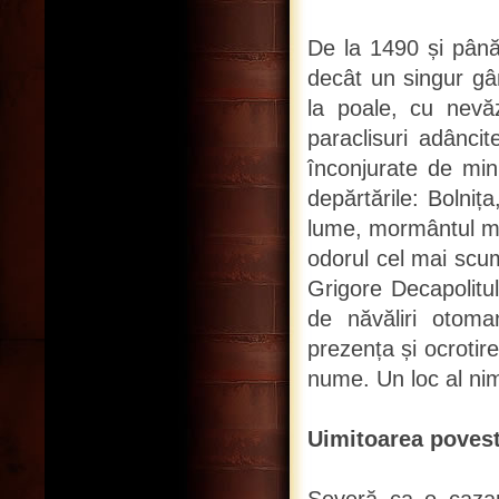
De la 1490 și până 
decât un singur gâ
la poale, cu nevă
paraclisuri adâncit
înconjurate de minu
depărtările: Bolniț
lume, mormântul mar
odorul cel mai scum
Grigore Decapolitul
de năvăliri otoma
prezența și ocrotire
nume. Un loc al ni
Uimitoarea poveste