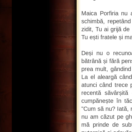
Maica Porfiria nu 
schimbă, repetân
zidit, Tu ai grijă d
Tu ești fratele și 
Deși nu o recunoaș
bătrână și fără pen
prea mult, gândind
La el aleargă când
atunci când trece 
recentă săvârșită 
cumpănește în tăce
"Cum să nu? Iată, m
nu am căzut pe ghe
mă prinde de sub