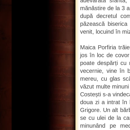
adevărată sfântă,
mănăstire de la 3 a
după decretul co
păzească biserica ș
venit, locuind în mi
Maica Porfiria trăi
jos în loc de covor
poate despărți cu n
vecernie, vine în b
mereu, cu glas scă
văzut multe minuni 
Costești s-a vindec
doua zi a intrat în
Grigore. Un alt băr
se cu ulei de la ca
minunând pe medi