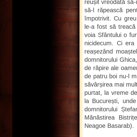
reușit vreodată să-
să-l răpească pent
împotrivit. Cu greu
le-a fost să treacă
voia Sfântului o fu
nicidecum. Ci era 
reașezând moaștele
domnitorului Ghica,
de răpire ale oamen
de patru boi nu-l m
săvârșirea mai mult
purtat, la vreme de
la București, unde
domnitorului Ștef
Mănăstirea Bistri
Neagoe Basarab).