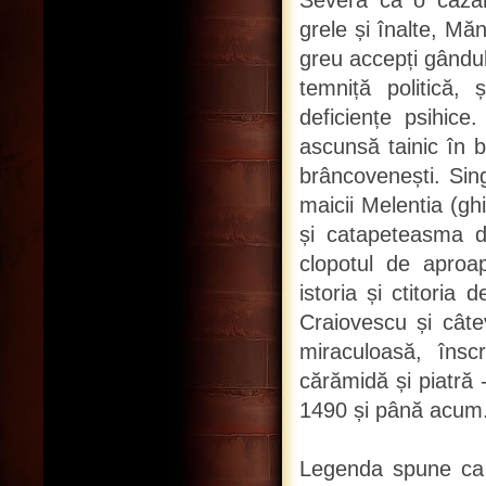
Severă ca o cazar
grele și înalte, Măn
greu accepți gândul
temniță politică
deficiențe psihice
ascunsă tainic în b
brâncovenești. Sing
maicii Melentia (gh
și catapeteasma d
clopotul de aproa
istoria și ctitoria
Craiovescu și câte
miraculoasă, însc
cărămidă și piatră 
1490 și până acum
Legenda spune ca 