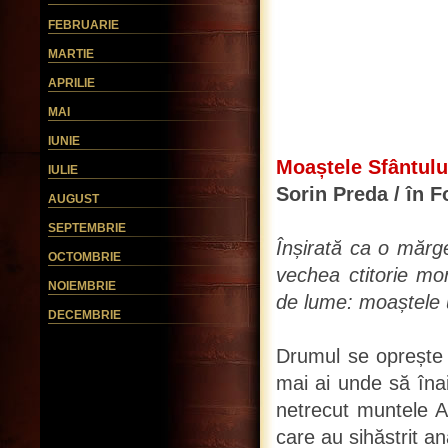
FEBRUARIE
MARTIE
APRILIE
MAI
IUNIE
Moaștele Sfântului
IULIE
Sorin Preda / în F
AUGUST
SEPTEMBRIE
Înșirată ca o mărge
OCTOMBRIE
vechea ctitorie mo
NOIEMBRIE
de lume: moaștele u
DECEMBRIE
Drumul se oprește b
mai ai unde să înai
netrecut muntele Ar
care au sihăstrit an