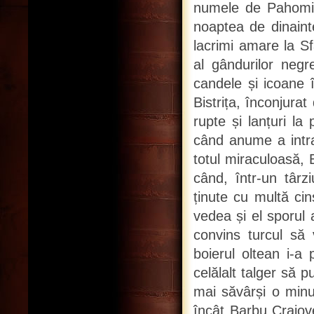
numele de Pahomie)
noaptea de dinaint
lacrimi amare la Sf
al gândurilor negr
candele și icoane î
Bistrița, înconjura
rupte și lanțuri l
când anume a intra
totul miraculoasă,
când, într-un târz
ținute cu multă ci
vedea și el sporul 
convins turcul să
boierul oltean i-a
celălalt talger să 
mai săvârși o minu
încât Barbu Craiov