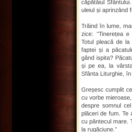
căpătâiul Sfântulu
uleiul și aprinzând f
Trăind în lume, maic
zice: "Tinerețea e
Totul pleacă de la
faptei și a păcatul
gând ispita? Păcatu
și pe ea, la vârst
Sfânta Liturghie, î
Greșesc cumplit cei
cu vorbe mieroase, 
despre somnul cel
plăceri de fum. Te
cu pântecul mare. T
la rugăciune."