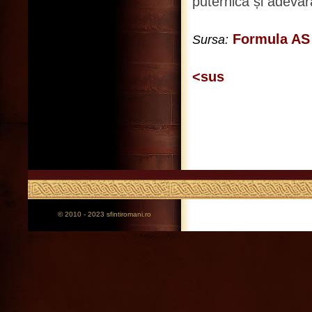
puternică și adevăr
Formula AS
Sursa:
<sus
© 2010 - 2023 sfintiromani.ro