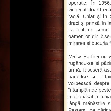
operație. În 1956,
vindecat doar trec
raclă. Chiar și în
draci și prinsă în 
ca dintr-un somn 
oamenilor din bise
mirarea și bucuria f
Maica Porfiria nu v
rugându-se și păzi
urmă, fuseseră asc
paraclise și o ta
vorbească despre 
întâmplări de peste
mai apăsat în chiar
lângă mănăstire și
Peștera, pe părin