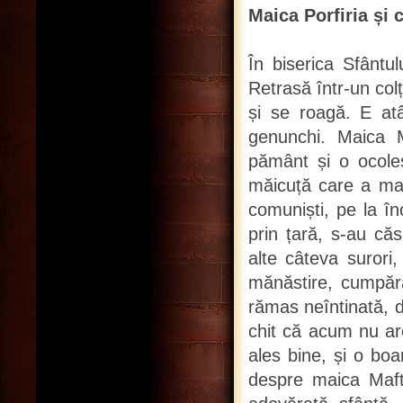
Maica Porfiria și c
În biserica Sfântul
Retrasă într-un col
și se roagă. E at
genunchi. Maica M
pământ și o ocole
măicuță care a ma
comuniști, pe la în
prin țară, s-au căs
alte câteva surori
mănăstire, cumpăr
rămas neîntinată, du
chit că acum nu are
ales bine, și o boa
despre maica Mafti