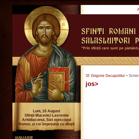
Sf. Grigorie Decapolitul
> Scrier
jos>
Luni, 10 August
Sfinţii Mucenici Lavrentie
Arhidiaconul, Sixt episcopul
Romei, şi cei împreună cu dînşii
IANUARIE