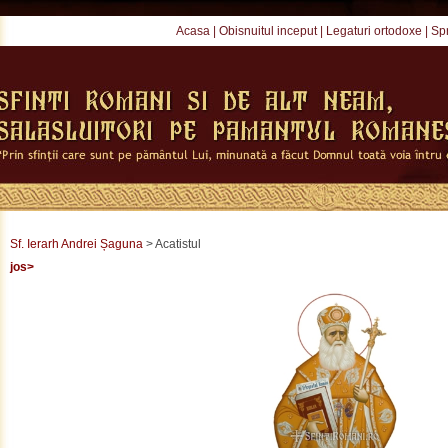
Acasa
|
Obisnuitul inceput
|
Legaturi ortodoxe
|
Spr
Sf. Ierarh Andrei Șaguna
> Acatistul
jos>