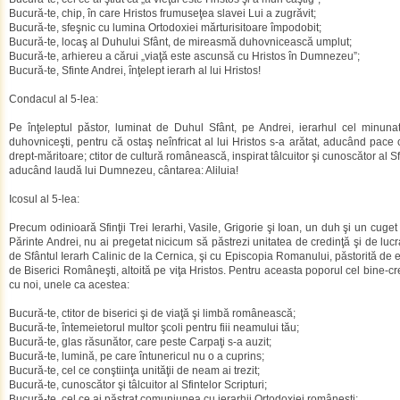
Bucură-te, chip, în care Hristos frumuseţea slavei Lui a zugrăvit;
Bucură-te, sfeşnic cu lumina Ortodoxiei mărturisitoare împodobit;
Bucură-te, locaş al Duhului Sfânt, de mireasmă duhovnicească umplut;
Bucură-te, arhiereu a cărui „viaţă este ascunsă cu Hristos în Dumnezeu”;
Bucură-te, Sfinte Andrei, înţelept ierarh al lui Hristos!
Condacul al 5-lea:
Pe înţeleptul păstor, luminat de Duhul Sfânt, pe Andrei, ierarhul cel minunat 
duhovniceşti, pentru că ostaş neînfricat al lui Hristos s-a arătat, aducând pace
drept-măritoare; ctitor de cultură românească, inspirat tâlcuitor şi cunoscător al Sf
aducând laudă lui Dumnezeu, cântarea: Aliluia!
Icosul al 5-lea:
Precum odinioară Sfinţii Trei Ierarhi, Vasile, Grigorie şi Ioan, un duh şi un cuget a
Părinte Andrei, nu ai pregetat nicicum să păstrezi unitatea de credinţă şi de luc
de Sfântul Ierarh Calinic de la Cernica, şi cu Episcopia Romanului, păstorită de 
de Biserici Româneşti, altoită pe viţa Hristos. Pentru aceasta poporul cel bine-cr
cu noi, unele ca acestea:
Bucură-te, ctitor de biserici şi de viaţă şi limbă românească;
Bucură-te, întemeietorul multor şcoli pentru fiii neamului tău;
Bucură-te, glas răsunător, care peste Carpaţi s-a auzit;
Bucură-te, lumină, pe care întunericul nu o a cuprins;
Bucură-te, cel ce conştiinţa unităţii de neam ai trezit;
Bucură-te, cunoscător şi tâlcuitor al Sfintelor Scripturi;
Bucură-te, cel ce ai păstrat comuniunea cu ierarhii Ortodoxiei româneşti;