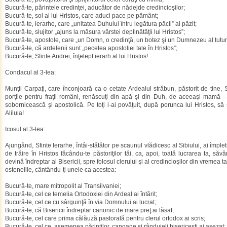
Bucură-te, părintele credinţei, aducător de nădejde credincioşilor;
Bucură-te, sol al lui Hristos, care aduci pace pe pământ;
Bucură-te, ierarhe, care „unitatea Duhului întru legătura păcii” ai păzit;
Bucură-te, slujitor „ajuns la măsura vârstei deplinătăţii lui Hristos”;
Bucură-te, apostole, care „un Domn, o credinţă, un botez şi un Dumnezeu al tuturor
Bucură-te, că ardelenii sunt „pecetea apostoliei tale în Hristos”;
Bucură-te, Sfinte Andrei, înţelept ierarh al lui Hristos!
Condacul al 3-lea:
Munţii Carpaţi, care înconjoară ca o cetate Ardealul străbun, păstorit de tine, S
porţile pentru fraţii români, renăscuţi din apă şi din Duh, de aceeaşi mamă – 
sobornicească şi apostolică. Pe toţi i-ai povăţuit, după porunca lui Hristos, să
Aliluia!
Icosul al 3-lea:
Ajungând, Sfinte Ierarhe, întâi-stătător pe scaunul vlădicesc al Sibiului, ai împleti
de trăire în Hristos făcându-te păstoriţilor tăi, ca, apoi, toată lucrarea ta, săv
devină îndreptar al Bisericii, spre folosul clerului şi al credincioşilor din vremea ta,
ostenelile, cântându-ţi unele ca acestea:
Bucură-te, mare mitropolit al Transilvaniei;
Bucură-te, cel ce temelia Ortodoxiei din Ardeal ai întărit;
Bucură-te, cel ce cu sârguinţă în via Domnului ai lucrat;
Bucură-te, că Bisericii îndreptar canonic de mare preţ ai lăsat;
Bucură-te, cel care prima călăuză pastorală pentru clerul ortodox ai scris;
Bucură-te, cel ce, asemenea părinţilor, canoane şi rânduieli bisericeşti ai aşezat;