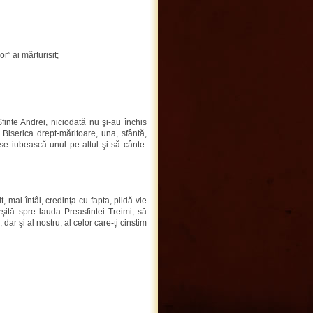
” ai mărturisit;
finte Andrei, niciodată nu şi-au închis
Biserica drept-măritoare, una, sfântă,
 se iubească unul pe altul şi să cânte:
t, mai întâi, credinţa cu fapta, pildă vie
ârşită spre lauda Preasfintei Treimi, să
 dar şi al nostru, al celor care-ţi cinstim