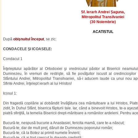
Sf. Ierarh Andrei Șaguna,
Mitropolitul Transilvaniei
(30 Noiembrie)
ACATISTUL
După
obişnuitul început
, se zic:
CONDACELE ŞI ICOASELE:
Condacul 1
Înţeleptului apărător al Ortodoxiei şi vrednicului păstor al Bisericii neamul
Dumnezeu, în vremuri de restrişte, să fie povăţuitor iscusit al credincioşilor dre
Sfântului Andrei, Mitropolitul Transilvaniei, să-i aducem laude ca unui nou apo
Sfinte Andrei, înţelept ierarh al lui Hristos!
Icosul 1:
Din fragedă copilărie ai dobândit învăţătura cea mântuitoare a lui Hristos, Piat
zidit, în Duhul Sfânt, biserica făpturii tale. Iar, când a binevoit Hristos, te-a aşeza
piatră sfinţită, la temelia Bisericii drept-măritoare a românilor ardeleni. Pentru ac
Bucură-te, nespusă bucurie a Anastasiei, fericita mamă, care te-a născut;
Bucură-te, dar de mult preţ, dăruit de Dumnezeu poporului român;
Bucură-te, că la Botez ai primit numele Învierii;
Bucură-te, că ai fost crescut în dreapta credinţă;