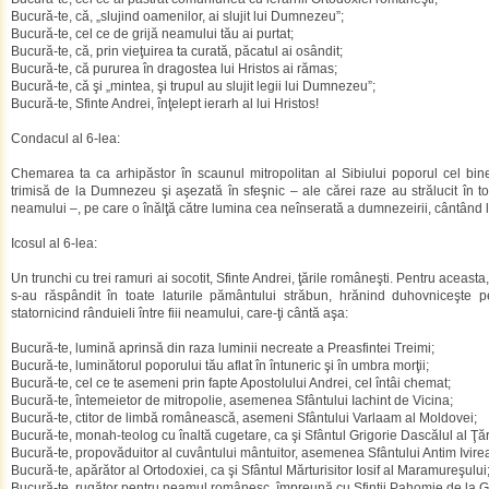
Bucură-te, că, „slujind oamenilor, ai slujit lui Dumnezeu”;
Bucură-te, cel ce de grijă neamului tău ai purtat;
Bucură-te, că, prin vieţuirea ta curată, păcatul ai osândit;
Bucură-te, că pururea în dragostea lui Hristos ai rămas;
Bucură-te, că şi „mintea, şi trupul au slujit legii lui Dumnezeu”;
Bucură-te, Sfinte Andrei, înţelept ierarh al lui Hristos!
Condacul al 6-lea:
Chemarea ta ca arhipăstor în scaunul mitropolitan al Sibiului poporul cel bin
trimisă de la Dumnezeu şi aşezată în sfeşnic – ale cărei raze au strălucit în t
neamului –, pe care o înălţă către lumina cea neînserată a dumnezeirii, cântând 
Icosul al 6-lea:
Un trunchi cu trei ramuri ai socotit, Sfinte Andrei, ţările româneşti. Pentru aceasta
s-au răspândit în toate laturile pământului străbun, hrănind duhovniceşte p
statornicind rânduieli între fiii neamului, care-ţi cântă aşa:
Bucură-te, lumină aprinsă din raza luminii necreate a Preasfintei Treimi;
Bucură-te, luminătorul poporului tău aflat în întuneric şi în umbra morţii;
Bucură-te, cel ce te asemeni prin fapte Apostolului Andrei, cel întâi chemat;
Bucură-te, întemeietor de mitropolie, asemenea Sfântului Iachint de Vicina;
Bucură-te, ctitor de limbă românească, asemeni Sfântului Varlaam al Moldovei;
Bucură-te, monah-teolog cu înaltă cugetare, ca şi Sfântul Grigorie Dascălul al Ţă
Bucură-te, propovăduitor al cuvântului mântuitor, asemenea Sfântului Antim Ivi
Bucură-te, apărător al Ortodoxiei, ca şi Sfântul Mărturisitor Iosif al Maramureşului
Bucură-te, rugător pentru neamul românesc, împreună cu Sfinţii Pahomie de la Gl