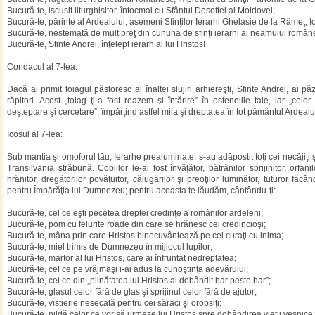
Bucură-te, iscusit liturghisitor, întocmai cu Sfântul Dosoftei al Moldovei;
Bucură-te, părinte al Ardealului, asemeni Sfinţilor Ierarhi Ghelasie de la Râmeţ, I
Bucură-te, nestemată de mult preţ din cununa de sfinţi ierarhi ai neamului român
Bucură-te, Sfinte Andrei, înţelept ierarh al lui Hristos!
Condacul al 7-lea:
Dacă ai primit toiagul păstoresc al înaltei slujiri arhiereşti, Sfinte Andrei, ai p
răpitori. Acest „toiag ţi-a fost reazem şi întărire” în ostenelile tale, iar „celor
deşteptare şi cercetare”, împărţind astfel mila şi dreptatea în tot pământul Ardeal
Icosul al 7-lea:
Sub mantia şi omoforul tău, Ierarhe prealuminate, s-au adăpostit toţi cei necăjiţ
Transilvania străbună. Copiilor le-ai fost învăţător, bătrânilor sprijinitor, orfani
hrănitor, dregătorilor povăţuitor, călugărilor şi preoţilor luminător, tuturor făcâ
pentru Împărăţia lui Dumnezeu; pentru aceasta te lăudăm, cântându-ţi:
Bucură-te, cel ce eşti pecetea dreptei credinţe a românilor ardeleni;
Bucură-te, pom cu felurite roade din care se hrănesc cei credincioşi;
Bucură-te, mâna prin care Hristos binecuvântează pe cei curaţi cu inima;
Bucură-te, miel trimis de Dumnezeu în mijlocul lupilor;
Bucură-te, martor al lui Hristos, care ai înfruntat nedreptatea;
Bucură-te, cel ce pe vrăjmaşi i-ai adus la cunoştinţa adevărului;
Bucură-te, cel ce din „plinătatea lui Hristos ai dobândit har peste har”;
Bucură-te, glasul celor fără de glas şi sprijinul celor fără de ajutor;
Bucură-te, vistierie nesecată pentru cei săraci şi oropsiţi;
Bucură-te, pildă celor ce vor să urmeze lui Hristos spre dobândirea vieţii veşnice;