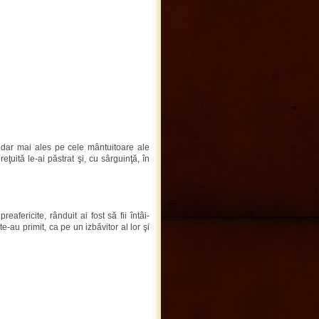
 dar mai ales pe cele mântuitoare ale
eţuită le-ai păstrat şi, cu sârguinţă, în
fericite, rânduit ai fost să fii întâi-
e-au primit, ca pe un izbăvitor al lor şi