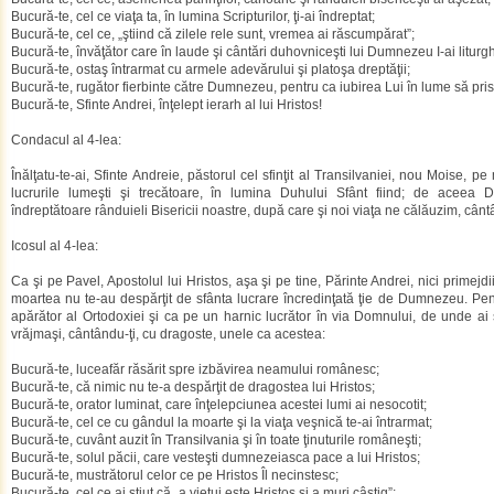
Bucură-te, cel ce viaţa ta, în lumina Scripturilor, ţi-ai îndreptat;
Bucură-te, cel ce, „ştiind că zilele rele sunt, vremea ai răscumpărat”;
Bucură-te, învăţător care în laude şi cântări duhovniceşti lui Dumnezeu I-ai liturghi
Bucură-te, ostaş întrarmat cu armele adevărului şi platoşa dreptăţii;
Bucură-te, rugător fierbinte către Dumnezeu, pentru ca iubirea Lui în lume să pr
Bucură-te, Sfinte Andrei, înţelept ierarh al lui Hristos!
Condacul al 4-lea:
Înălţatu-te-ai, Sfinte Andreie, păstorul cel sfinţit al Transilvaniei, nou Moise, 
lucrurile lumeşti şi trecătoare, în lumina Duhului Sfânt fiind; de aceea D
îndreptătoare rânduieli Bisericii noastre, după care şi noi viaţa ne călăuzim, cân
Icosul al 4-lea:
Ca şi pe Pavel, Apostolul lui Hristos, aşa şi pe tine, Părinte Andrei, nici primejdii
moartea nu te-au despărţit de sfânta lucrare încredinţată ţie de Dumnezeu. Pe
apărător al Ortodoxiei şi ca pe un harnic lucrător în via Domnului, de unde a
vrăjmaşi, cântându-ţi, cu dragoste, unele ca acestea:
Bucură-te, luceafăr răsărit spre izbăvirea neamului românesc;
Bucură-te, că nimic nu te-a despărţit de dragostea lui Hristos;
Bucură-te, orator luminat, care înţelepciunea acestei lumi ai nesocotit;
Bucură-te, cel ce cu gândul la moarte şi la viaţa veşnică te-ai întrarmat;
Bucură-te, cuvânt auzit în Transilvania şi în toate ţinuturile româneşti;
Bucură-te, solul păcii, care vesteşti dumnezeiasca pace a lui Hristos;
Bucură-te, mustrătorul celor ce pe Hristos Îl necinstesc;
Bucură-te, cel ce ai ştiut că „a vieţui este Hristos şi a muri câştig”;