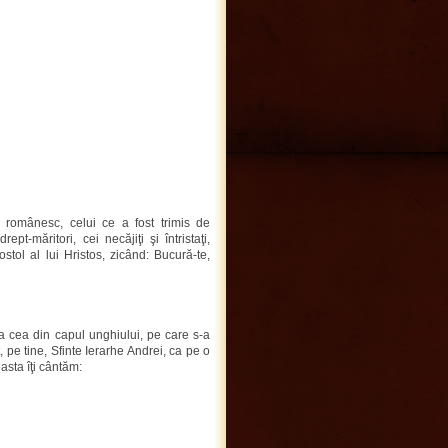
ui românesc, celui ce a fost trimis de
pt-măritori, cei necăjiţi şi întristaţi,
stol al lui Hristos, zicând: Bucură-te,
ra cea din capul unghiului, pe care s-a
t, pe tine, Sfinte Ierarhe Andrei, ca pe o
easta îţi cântăm: