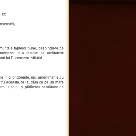
sit;
isosească;
pe muntele faptelor bune, osebindu-te de
umnezeu te-a insuflat să alcătuieşti
tând lui Dumnezeu: Aliluia!
le, nici prigonirile, nici ameninţările cu
ntru aceasta, te lăudăm ca pe un mare
i smuls spinii şi pălămida semănate de