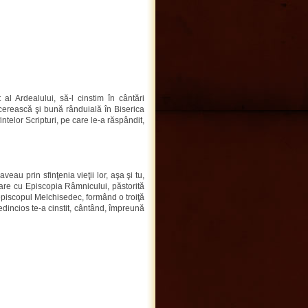
al Ardealului, să-l cinstim în cântări
 cerească şi bună rânduială în Biserica
intelor Scripturi, pe care le-a răspândit,
veau prin sfinţenia vieţii lor, aşa şi tu,
rare cu Episcopia Râmnicului, păstorită
episcopul Melchisedec, formând o troiţă
edincios te-a cinstit, cântând, împreună