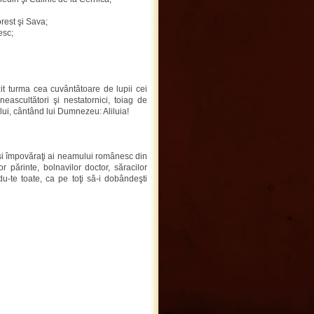
orest şi Sava;
esc;
ăzit turma cea cuvântătoare de lupii cei
 neascultători şi nestatornici, toiag de
ului, cântând lui Dumnezeu: Aliluia!
i şi împovăraţi ai neamului românesc din
lor părinte, bolnavilor doctor, săracilor
ndu-te toate, ca pe toţi să-i dobândeşti