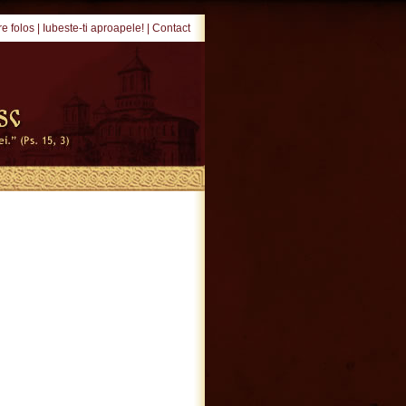
e folos
|
Iubeste-ti aproapele!
|
Contact