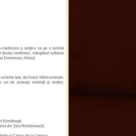
e-credincios a simţit-o ca pe o lumină
ot ţinutul românesc, mângâind suflarea
lui Dumnezeu: Aliluia!
, scrierile tale, de Duhul Sfânt luminate,
e cei de aceeaşi credinţă şi simţire,
rii Româneşti;
reanul din Ţara Românească;
;
edin şi Calinic de la Cernica;