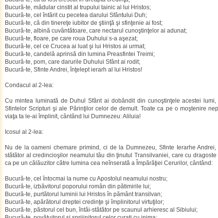
Bucură-te, mădular cinstit al trupului tainic al lui Hristos;
Bucură-te, cel întărit cu pecetea darului Sfântului Duh;
Bucură-te, că din tinereţe iubitor de ştiinţă şi sfinţenie ai fost;
Bucură-te, albină cuvântătoare, care nectarul cunoştinţelor ai adunat;
Bucură-te, floare, pe care roua Duhului s-a aşezat;
Bucură-te, cel ce Crucea ai luat şi lui Hristos ai urmat;
Bucură-te, candelă aprinsă din lumina Preasfintei Treimi;
Bucură-te, pom, care darurile Duhului Sfânt ai rodit;
Bucură-te, Sfinte Andrei, înţelept ierarh al lui Hristos!
Condacul al 2-lea:
Cu mintea luminată de Duhul Sfânt ai dobândit din cunoştinţele acestei lumi,
Sfintelor Scripturi şi ale Părinţilor celor de demult. Toate ca pe o moştenire nepr
viaţa ta le-ai împlinit, cântând lui Dumnezeu: Aliluia!
Icosul al 2-lea:
Nu de la oameni chemare primind, ci de la Dumnezeu, Sfinte Ierarhe Andrei, prea
stătător al credincioşilor neamului tău din ţinutul Transilvaniei, care cu dragoste t
ca pe un călăuzitor către lumina cea neînserată a Împărăţiei Cerurilor, cântând:
Bucură-te, cel întocmai la nume cu Apostolul neamului nostru;
Bucură-te, izbăvitorul poporului român din pătimirile lui;
Bucură-te, purtătorul luminii lui Hristos în pământ transilvan;
Bucură-te, apărătorul dreptei credinţe şi împlinitorul virtuţilor;
Bucură-te, păstorul cel bun, întâi-stătător pe scaunul arhieresc al Sibiului;
Bucură-te, povăţuitorul şi sprijinitorul celor curaţi cu inima;